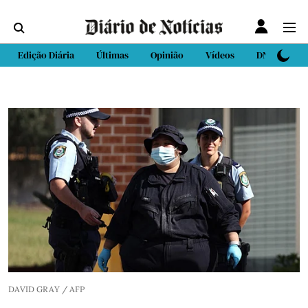
Edição Diária
Últimas
Opinião
Vídeos
DN Sport
DAVID GRAY / AFP