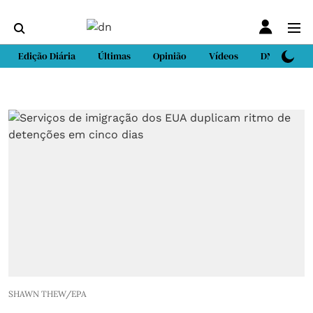
Edição Diária
Últimas
Opinião
Vídeos
DN Sport
SHAWN THEW/EPA