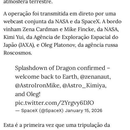
atmosfera terrestre.
A operação foi transmitida em direto por uma
webcast conjunta da NASA e da SpaceX. A bordo
vinham Zena Cardman e Mike Fincke, da NASA,
Kimi Yui, da Agência de Exploração Espacial do
Japão (JAXA), e Oleg Platonov, da agência russa
Roscosmos.
Splashdown of Dragon confirmed –
welcome back to Earth,
@zenanaut
,
@AstroIronMike
,
@Astro_Kimiya
,
and Oleg!
pic.twitter.com/2Yrgvy6DJO
— SpaceX (@SpaceX)
January 15, 2026
Esta é a primeira vez que uma tripulação da