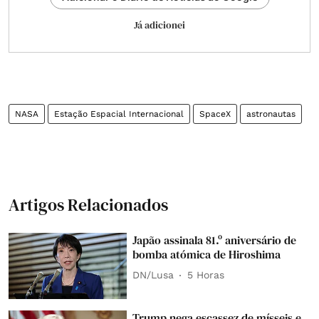
Já adicionei
NASA
Estação Espacial Internacional
SpaceX
astronautas
Artigos Relacionados
Japão assinala 81.º aniversário de
bomba atómica de Hiroshima
DN/Lusa
5 Horas
Trump nega escassez de mísseis e