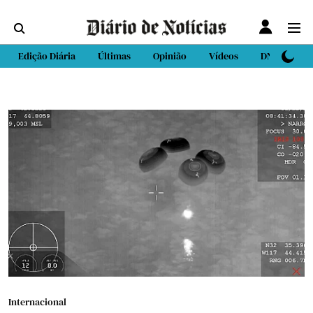
Edição Diária
Últimas
Opinião
Vídeos
DN Sport
Internacional