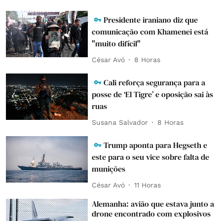
Presidente iraniano diz que
comunicação com Khamenei está
"muito difícil"
César Avó
8 Horas
Cali reforça segurança para a
posse de ‘El Tigre’ e oposição sai às
ruas
Susana Salvador
8 Horas
Trump aponta para Hegseth e
este para o seu vice sobre falta de
munições
César Avó
11 Horas
Alemanha: avião que estava junto a
drone encontrado com explosivos