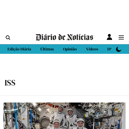
Edição Diária
Últimas
Opinião
Vídeos
DN Sport
ISS