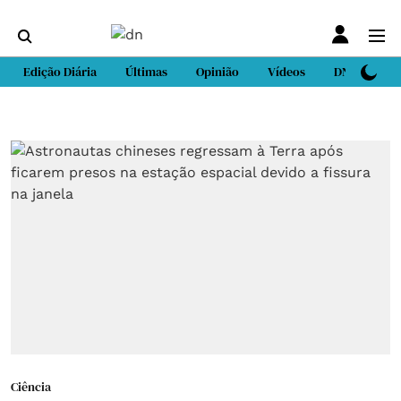
Edição Diária
Últimas
Opinião
Vídeos
DN Sport
Ciência