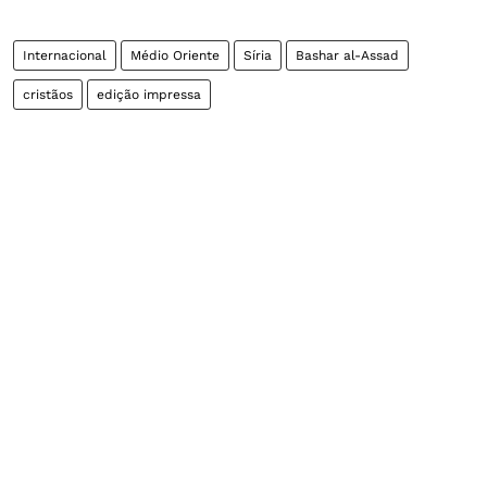
Internacional
Médio Oriente
Síria
Bashar al-Assad
cristãos
edição impressa