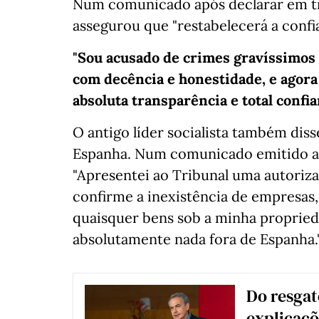
Num comunicado após declarar em tri
assegurou que "restabelecerá a conf
"Sou acusado de crimes gravíssimos
com decência e honestidade, e agora 
absoluta transparência e total confia
O antigo líder socialista também dis
Espanha. Num comunicado emitido apó
"Apresentei ao Tribunal uma autoriza
confirme a inexistência de empresas,
quaisquer bens sob a minha propried
absolutamente nada fora de Espanha.
Do resgate
explicaçõ