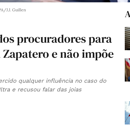
/J.J. Guillen
A
 dos procuradores para
a Zapatero e não impõe
xercido qualquer influência no caso do
tra e recusou falar das joias