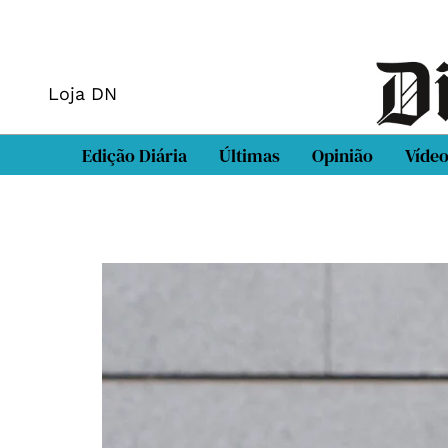
Loja DN
Edição Diária
Últimas
Opinião
Víde