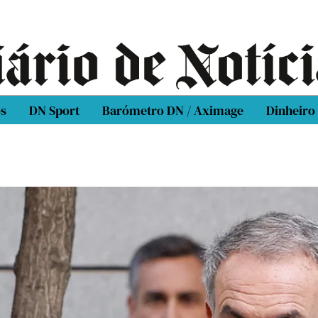
os
DN Sport
Barómetro DN / Aximage
Dinheiro