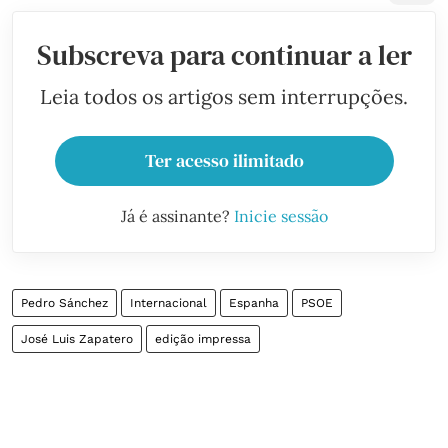
Subscreva para continuar a ler
Leia todos os artigos sem interrupções.
Ter acesso ilimitado
Já é assinante?
Inicie sessão
Pedro Sánchez
Internacional
Espanha
PSOE
José Luis Zapatero
edição impressa