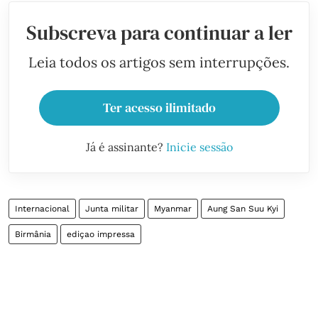
Subscreva para continuar a ler
Leia todos os artigos sem interrupções.
Ter acesso ilimitado
Já é assinante?
Inicie sessão
Internacional
Junta militar
Myanmar
Aung San Suu Kyi
Birmânia
ediçao impressa