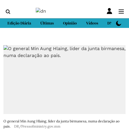
Edição Diária
Últimas
Opinião
Vídeos
DN Sport
O general Min Aung Hlaing, líder da junta birmanesa, numa declaração ao
país.
DR/Pressofministry.gov.mm