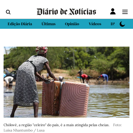
Edição Diária
Últimas
Opinião
Vídeos
DN Sport
Chókwè, a região "celeiro" do país, é a mais atingida pelas cheias.
Foto:
Luísa Nhantumbo / Lusa