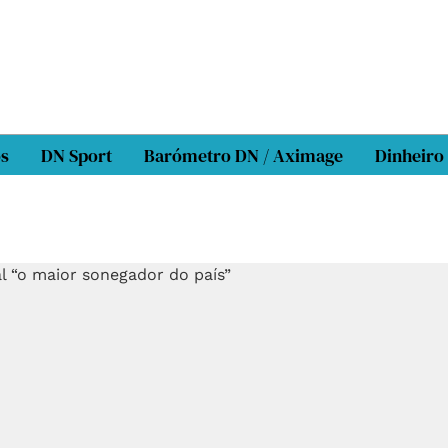
os
DN Sport
Barómetro DN / Aximage
Dinheiro