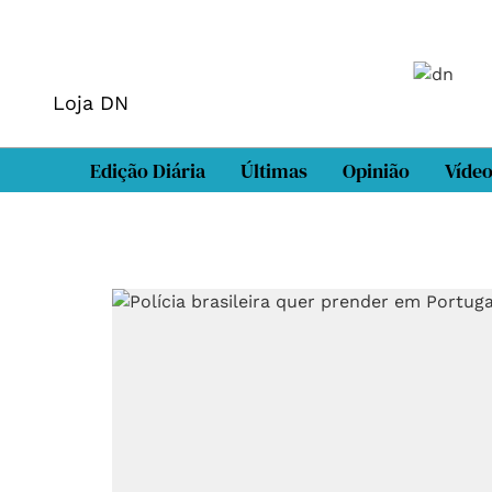
Loja DN
Edição Diária
Últimas
Opinião
Víde