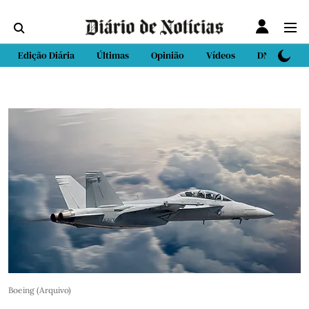
Edição Diária
Últimas
Opinião
Vídeos
DN Sport
Boeing (Arquivo)