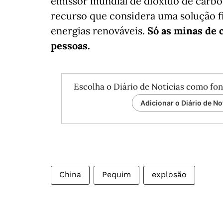
emissor mundial de dióxido de carbo
recurso que considera uma solução f
energias renováveis.
Só as minas de 
pessoas.
Escolha o Diário de Notícias como fon
Adicionar o Diário de No
China
Pequim
explosão