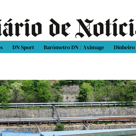
os
DN Sport
Barómetro DN / Aximage
Dinheiro