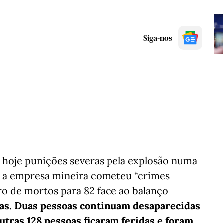
Siga-nos
 hoje punições severas pela explosão numa
e a empresa mineira cometeu “crimes
o de mortos para 82 face ao balanço
oas. Duas pessoas continuam desaparecidas
utras 128 pessoas ficaram feridas e foram