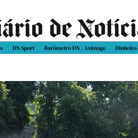
os
DN Sport
Barómetro DN / Aximage
Dinheiro