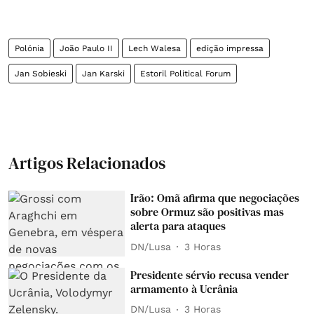
Polónia
João Paulo II
Lech Walesa
edição impressa
Jan Sobieski
Jan Karski
Estoril Political Forum
Artigos Relacionados
Irão: Omã afirma que negociações
sobre Ormuz são positivas mas
alerta para ataques
DN/Lusa
3 Horas
Presidente sérvio recusa vender
armamento à Ucrânia
DN/Lusa
3 Horas