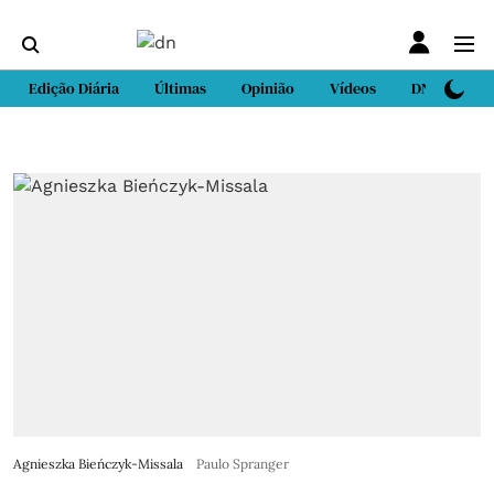
Edição Diária
Últimas
Opinião
Vídeos
DN Sport
Agnieszka Bieńczyk-Missala
Paulo Spranger