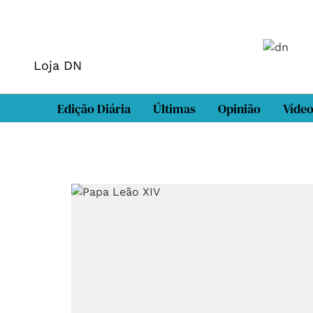
Loja DN
Edição Diária
Últimas
Opinião
Víde