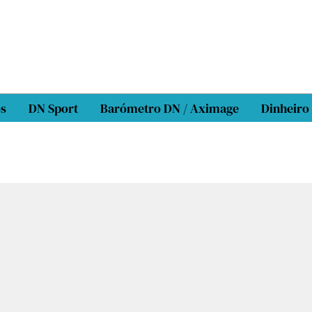
os
DN Sport
Barómetro DN / Aximage
Dinheiro