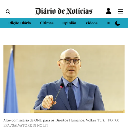
Edição Diária
Últimas
Opinião
Vídeos
DN Sport
Alto-comissário da ONU para os Direitos Humanos, Volker Türk
FOTO:
EPA/SALVATORE DI NOLFI