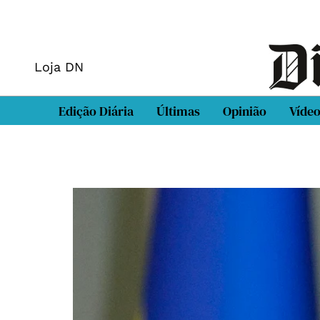
Loja DN
Edição Diária
Últimas
Opinião
Víde