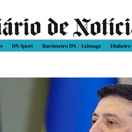
os
DN Sport
Barómetro DN / Aximage
Dinheiro