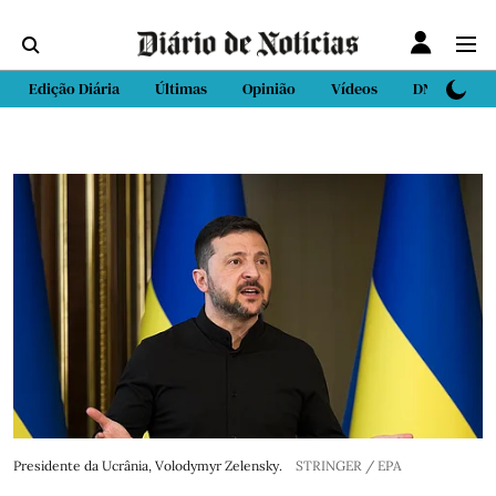
Edição Diária
Últimas
Opinião
Vídeos
DN Sport
Presidente da Ucrânia, Volodymyr Zelensky.
STRINGER / EPA