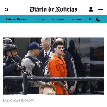
Edição Diária
Últimas
Opinião
Vídeos
DN Sport
EPA/OLGA FEDOROVA