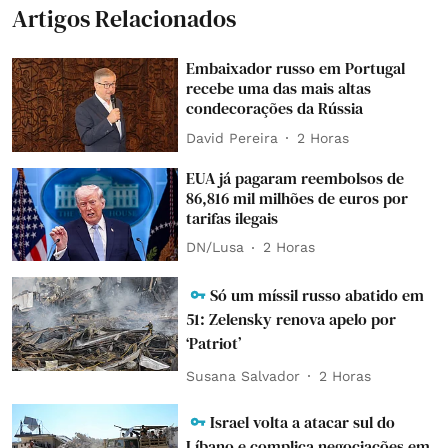
Artigos Relacionados
Embaixador russo em Portugal
recebe uma das mais altas
condecorações da Rússia
David Pereira
2 Horas
EUA já pagaram reembolsos de
86,816 mil milhões de euros por
tarifas ilegais
DN/Lusa
2 Horas
Só um míssil russo abatido em
51: Zelensky renova apelo por
‘Patriot’
Susana Salvador
2 Horas
Israel volta a atacar sul do
Líbano e complica negociações em