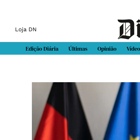
Loja DN
Edição Diária
Últimas
Opinião
Víde