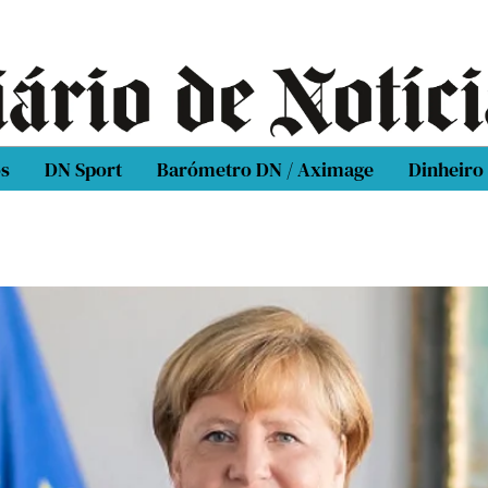
os
DN Sport
Barómetro DN / Aximage
Dinheiro