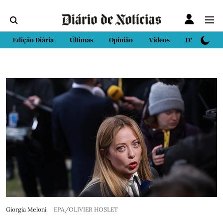
Edição Diária
Últimas
Opinião
Vídeos
DN Sport
Giorgia Meloni.
EPA/OLIVIER HOSLET