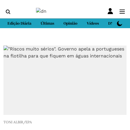
Edição Diária
Últimas
Opinião
Vídeos
DN Sport
TONI ALBIR/EPA