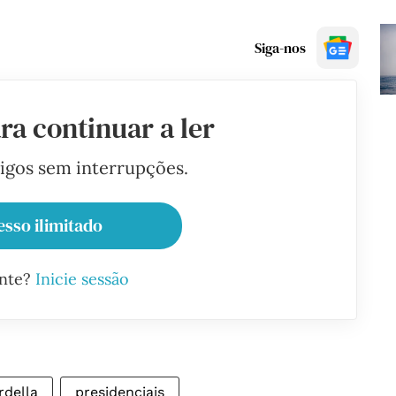
Siga-nos
ra continuar a ler
tigos sem interrupções.
esso ilimitado
ante?
Inicie sessão
rdella
presidenciais