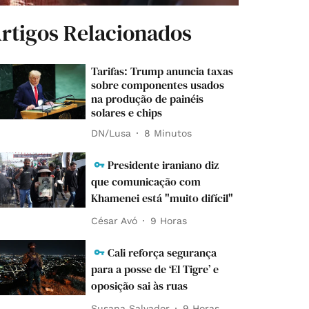
rtigos Relacionados
Tarifas: Trump anuncia taxas
sobre componentes usados
na produção de painéis
solares e chips
DN/Lusa
8 Minutos
Presidente iraniano diz
que comunicação com
Khamenei está "muito difícil"
César Avó
9 Horas
Cali reforça segurança
para a posse de ‘El Tigre’ e
oposição sai às ruas
Susana Salvador
9 Horas