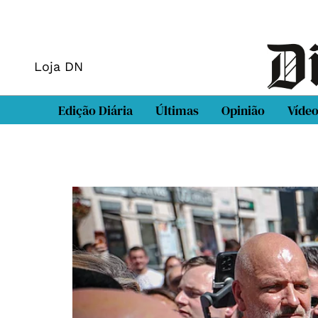
Loja DN
Edição Diária
Últimas
Opinião
Víde