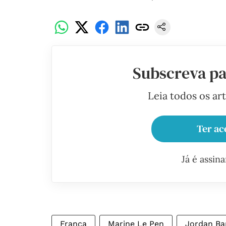
Subscreva pa
Leia todos os ar
Ter ac
Já é assin
França
Marine Le Pen
Jordan Ba