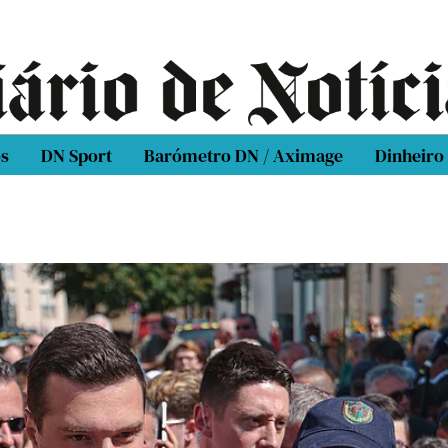
os
DN Sport
Barómetro DN / Aximage
Dinheiro