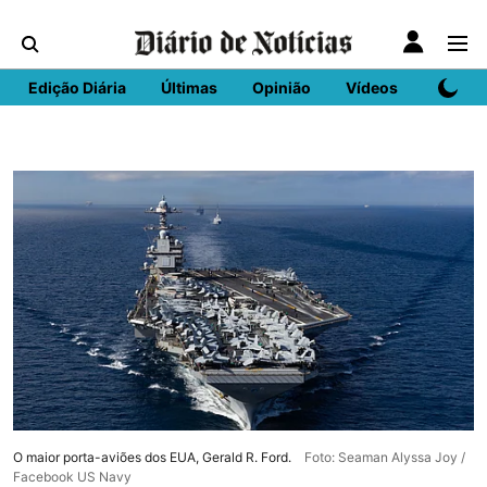
Edição Diária
Últimas
Opinião
Vídeos
DN Spo
O maior porta-aviões dos EUA, Gerald R. Ford.
Foto: Seaman Alyssa Joy /
Facebook US Navy