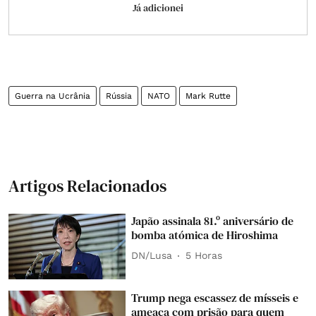
Já adicionei
Guerra na Ucrânia
Rússia
NATO
Mark Rutte
Artigos Relacionados
Japão assinala 81.º aniversário de
bomba atómica de Hiroshima
DN/Lusa
5 Horas
Trump nega escassez de mísseis e
ameaça com prisão para quem