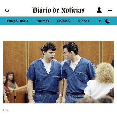
Edição Diária
Últimas
Opinião
Vídeos
DN Sport
D.R.