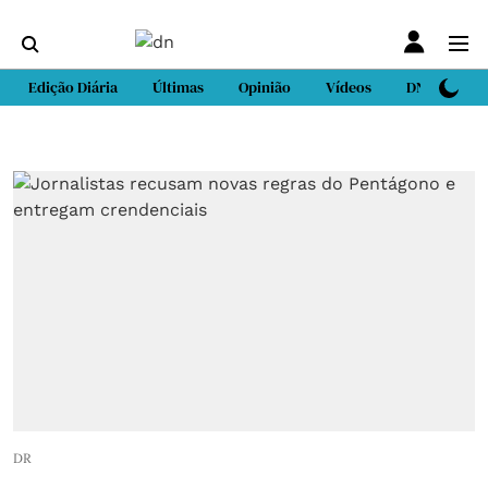
Edição Diária
Últimas
Opinião
Vídeos
DN Sport
DR