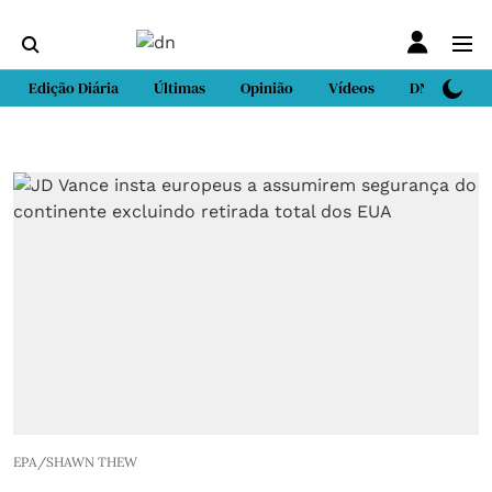
Edição Diária
Últimas
Opinião
Vídeos
DN Sport
EPA/SHAWN THEW