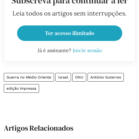
Subscreva para continuar a ler
Leia todos os artigos sem interrupções.
Ter acesso ilimitado
Já é assinante?
Inicie sessão
Guerra no Médio Oriente
Israel
ONU
António Guterres
edição impressa
Artigos Relacionados