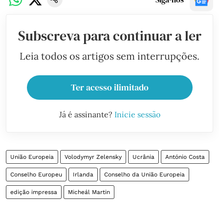
Subscreva para continuar a ler
Leia todos os artigos sem interrupções.
Ter acesso ilimitado
Já é assinante?
Inicie sessão
União Europeia
Volodymyr Zelensky
Ucrânia
António Costa
Conselho Europeu
Irlanda
Conselho da União Europeia
edição impressa
Micheál Martin