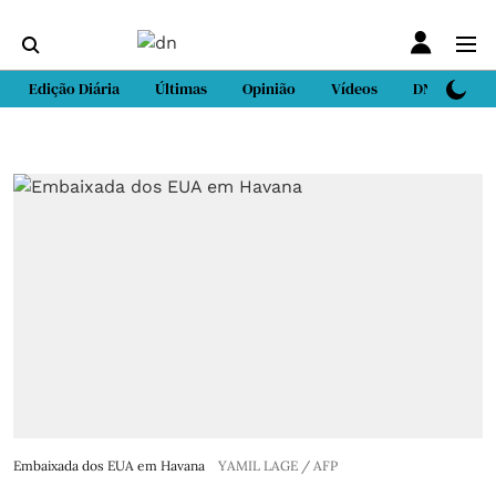
Edição Diária
Últimas
Opinião
Vídeos
DN Sport
Embaixada dos EUA em Havana
YAMIL LAGE / AFP