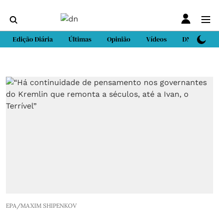
Edição Diária
Últimas
Opinião
Vídeos
DN Sport
EPA/MAXIM SHIPENKOV