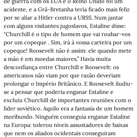
de guerra com os EUA e o Reino Unido foi um
acidente, e a Grã-Bretanha teria ficado mais feliz
por se aliar a Hitler contra a URSS. Num jantar
com alguns visitantes jugoslavos, Estaline disse:
“Churchill é o tipo de homem que vai roubar-vos
por um copeque . Sim, irá à vossa carteira por um
copeque! Roosevelt não é assim: ele quando mete
a mão é em moedas maiores.” Havia muita
desconfiança entre Churchill e Roosevelt: os
americanos não viam por que razão deveriam
prolongar o Império Britânico. E Roosevelt iludiu-
se a pensar que poderia enganar Estaline e
excluiu Churchill de importantes reuniões com o
líder soviético. Aquilo era a fantasia de um homem
moribundo. Ninguém conseguia enganar Estaline
na Europa: tolerou níveis assustadores de baixas
que nem os aliados ocidentais conseguiram