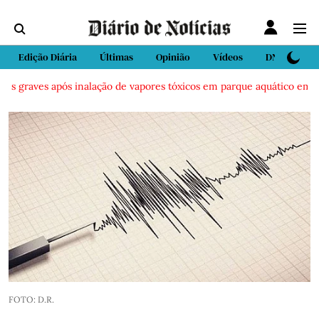
Edição Diária
Últimas
Opinião
Vídeos
DN Sport
 graves após inalação de vapores tóxicos em parque aquático em Vieir
FOTO: D.R.