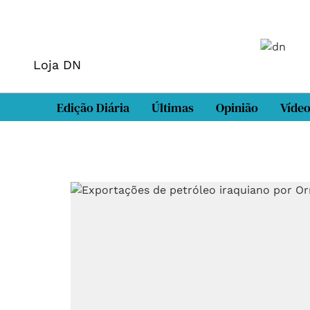
Loja DN
Edição Diária
Últimas
Opinião
Víde