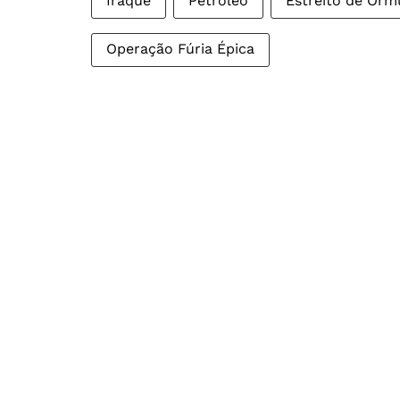
Iraque
Petróleo
Estreito de Orm
Operação Fúria Épica