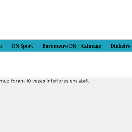
os
DN Sport
Barómetro DN / Aximage
Dinheiro