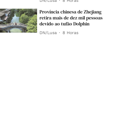
DN/Lusa
8 Horas
Província chinesa de Zhejiang
retira mais de dez mil pessoas
devido ao tufão Dolphin
DN/Lusa
8 Horas