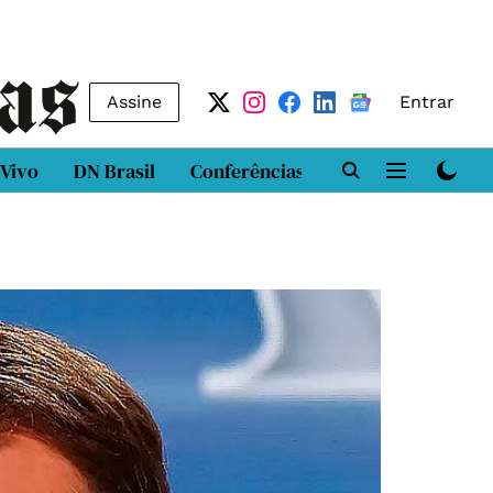
Assine
Entrar
 Vivo
DN Brasil
Conferências
DN LAB
Class