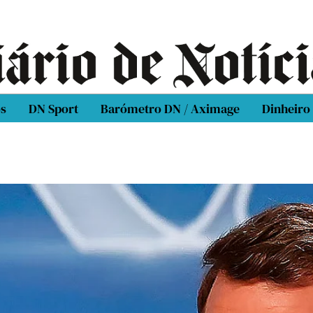
os
DN Sport
Barómetro DN / Aximage
Dinheiro