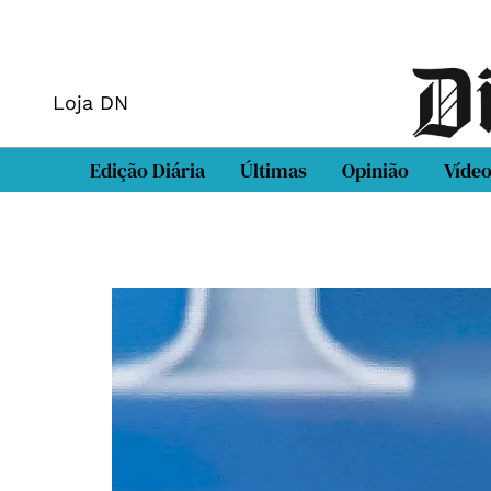
Loja DN
Edição Diária
Últimas
Opinião
Víde