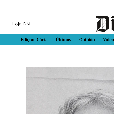
Loja DN
Edição Diária
Últimas
Opinião
Víde