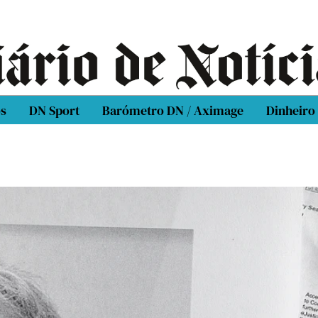
os
DN Sport
Barómetro DN / Aximage
Dinheiro