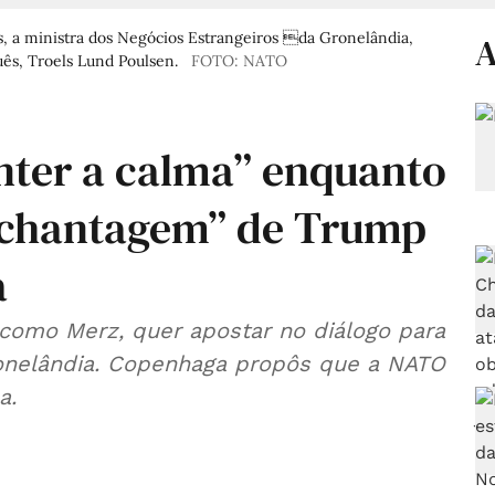
 a ministra dos Negócios Estrangeiros da Gronelândia,
A
ês, Troels Lund Poulsen.
FOTO: NATO
nter a calma” enquanto
 “chantagem” de Trump
a
 como Merz, quer apostar no diálogo para
Gronelândia. Copenhaga propôs que a NATO
a.