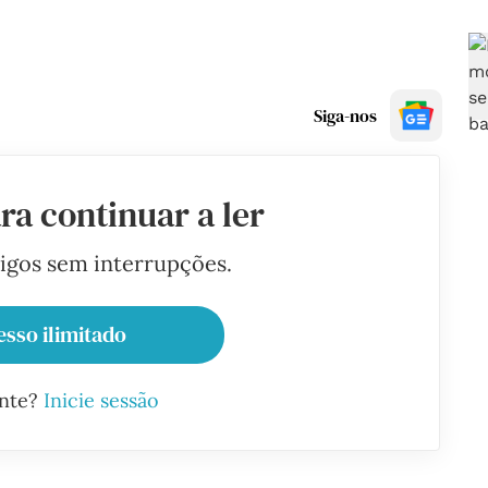
Siga-nos
ra continuar a ler
tigos sem interrupções.
esso ilimitado
ante?
Inicie sessão