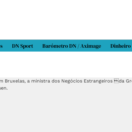
os
DN Sport
Barómetro DN / Aximage
Dinheiro