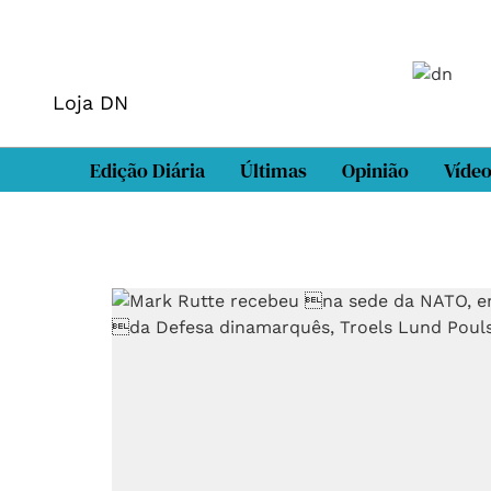
Loja DN
Edição Diária
Últimas
Opinião
Víde