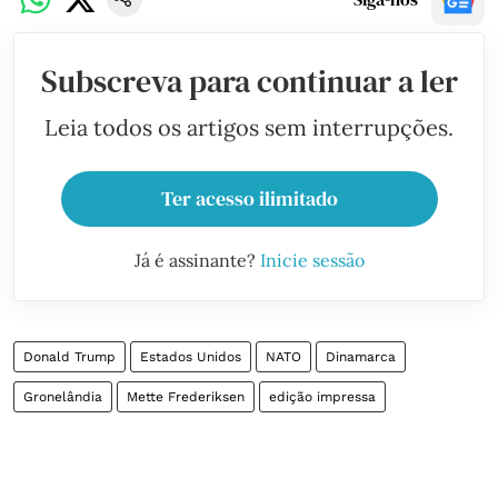
Subscreva para continuar a ler
Leia todos os artigos sem interrupções.
Ter acesso ilimitado
Já é assinante?
Inicie sessão
Donald Trump
Estados Unidos
NATO
Dinamarca
Gronelândia
Mette Frederiksen
edição impressa