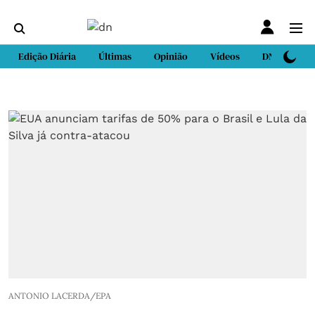
Edição Diária
Últimas
Opinião
Vídeos
DN Sport
ANTONIO LACERDA/EPA