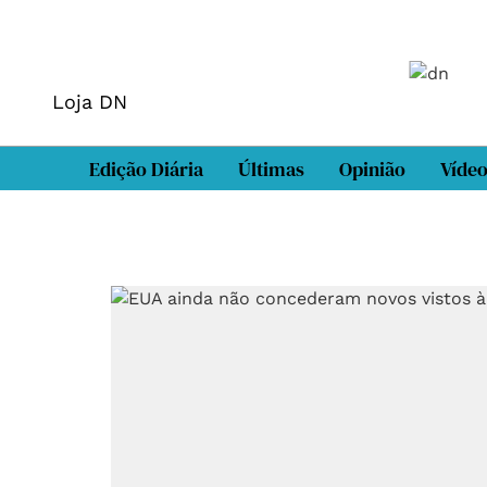
Loja DN
Edição Diária
Últimas
Opinião
Víde