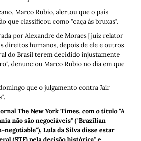
ano, Marco Rubio, alertou que o país
o que classificou como "caça às bruxas".
rada por Alexandre de Moraes [juiz relator
os direitos humanos, depois de ele e outros
l do Brasil terem decidido injustamente
aro", denunciou Marco Rubio no dia em que
o domingo que o julgamento contra Jair
".
jornal The New York Times, com o título "A
nia não são negociáveis" ("Brazilian
egotiable"), Lula da Silva disse estar
al (STF) pela decisão histórica" e