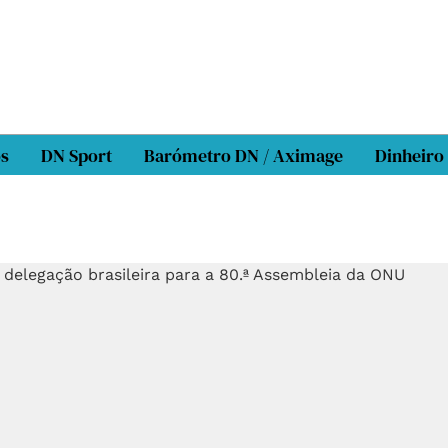
os
DN Sport
Barómetro DN / Aximage
Dinheiro