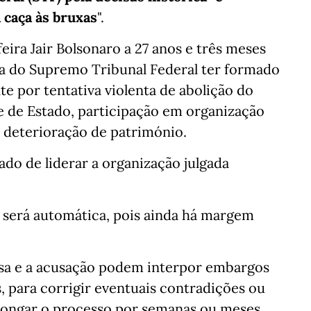
 caça às bruxas
".
ira Jair Bolsonaro a 27 anos e três meses
ma do Supremo Tribunal Federal ter formado
e por tentativa violenta de abolição do
e de Estado, participação em organização
 deterioração de património.
ado de liderar a organização julgada
o será automática, pois ainda há margem
esa e a acusação podem interpor embargos
, para corrigir eventuais contradições ou
longar o processo por semanas ou meses.