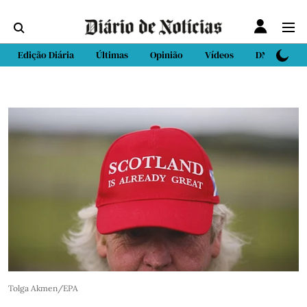
Edição Diária
Últimas
Opinião
Vídeos
DN Sport
Tolga Akmen/EPA