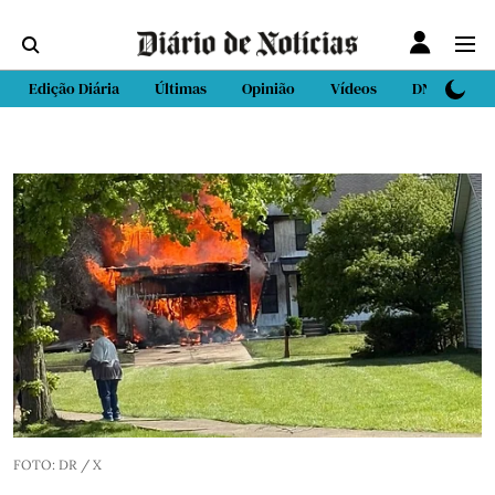
Edição Diária
Últimas
Opinião
Vídeos
DN Sport
FOTO: DR / X