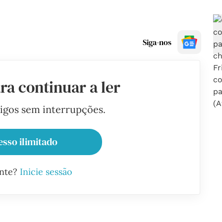
Siga-nos
ra continuar a ler
tigos sem interrupções.
esso ilimitado
ante?
Inicie sessão