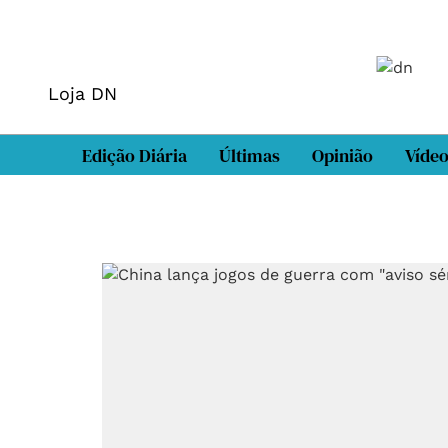
Loja DN
Edição Diária
Últimas
Opinião
Víde