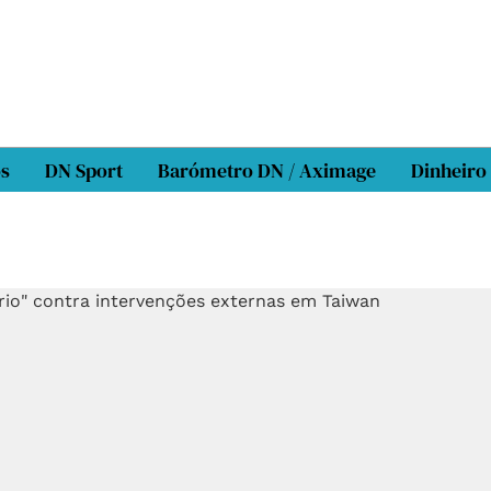
os
DN Sport
Barómetro DN / Aximage
Dinheiro