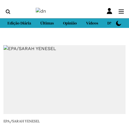
Edição Diária
Últimas
Opinião
Vídeos
DN Sport
EPA/SARAH YENESEL