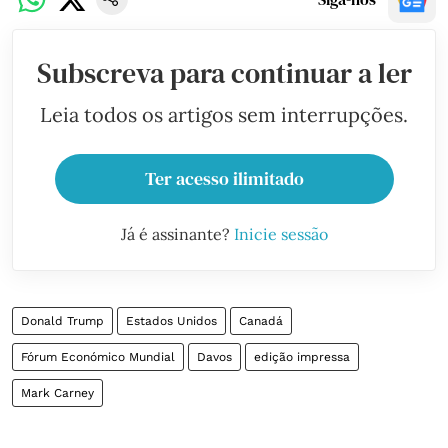
Subscreva para continuar a ler
Leia todos os artigos sem interrupções.
Ter acesso ilimitado
Já é assinante?
Inicie sessão
Donald Trump
Estados Unidos
Canadá
Fórum Económico Mundial
Davos
edição impressa
Mark Carney