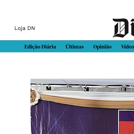
Loja DN
Edição Diária
Últimas
Opinião
Víde