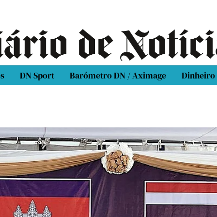
os
DN Sport
Barómetro DN / Aximage
Dinheiro