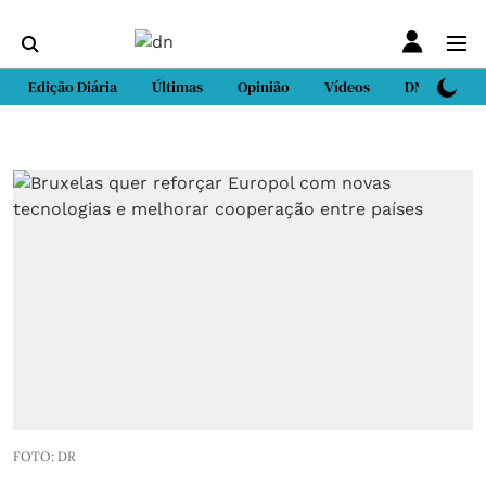
Edição Diária
Últimas
Opinião
Vídeos
DN Sport
FOTO: DR