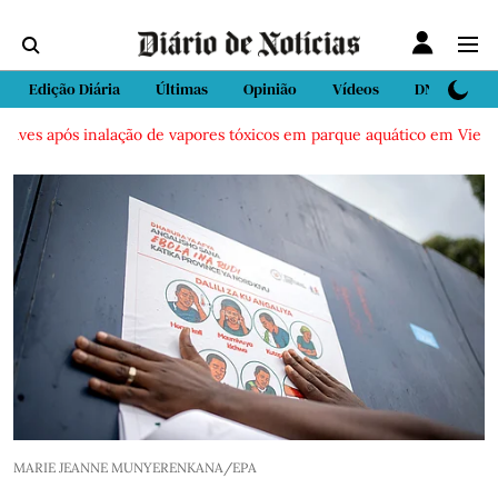
Edição Diária
Últimas
Opinião
Vídeos
DN Sport
es após inalação de vapores tóxicos em parque aquático em Vieira de 
MARIE JEANNE MUNYERENKANA/EPA